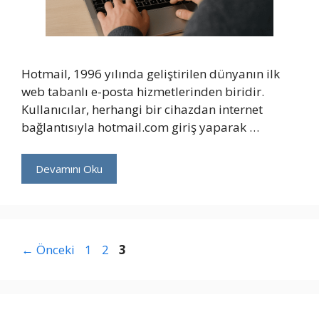
Hotmail, 1996 yılında geliştirilen dünyanın ilk
web tabanlı e-posta hizmetlerinden biridir.
Kullanıcılar, herhangi bir cihazdan internet
bağlantısıyla hotmail.com giriş yaparak …
Devamını Oku
Sayfa
Sayfa
Sayfa
←
Önceki
1
2
3