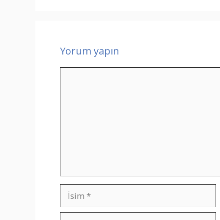
Yorum yapın
Yorum
İsim
E-