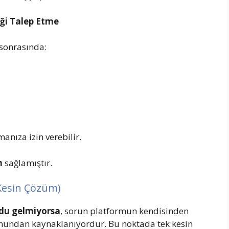
iği Talep Etme
sonrasında:
anıza izin verebilir.
m
sağlamıştır.
(Kesin Çözüm)
du gelmiyorsa
, sorun platformun kendisinden
yonundan kaynaklanıyordur. Bu noktada tek kesin