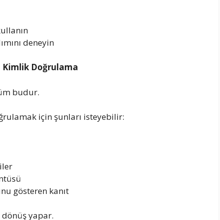
ullanın
ımını deneyin
 Kimlik Doğrulama
züm budur.
ulamak için şunları isteyebilir:
iler
üntüsü
unu gösteren kanıt
dönüş yapar.