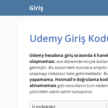
İçeriğe
Giriş
atla
Udemy Giriş Kod
Udemy hesabına giriş sırasında 6 han
ulaşmaması
, son dönemde birçok kullan
gelmiştir. Bu sorun hem kurslara erişimi
ulaşmayı imkansız hale getirmektedir. B
yapamama
,
Hotmail’e doğrulama ko
alınamaması
gibi sorunların tüm nedenle
çözümleri adım adım sunuyoruz.
İçindekiler